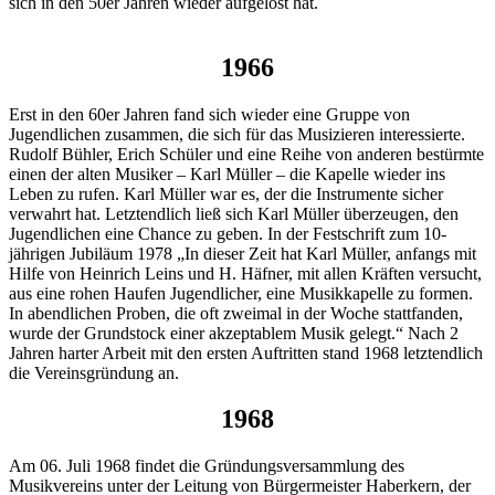
sich in den 50er Jahren wieder aufgelöst hat.
1966
Erst in den 60er Jahren fand sich wieder eine Gruppe von
Jugendlichen zusammen, die sich für das Musizieren interessierte.
Rudolf Bühler, Erich Schüler und eine Reihe von anderen bestürmte
einen der alten Musiker – Karl Müller – die Kapelle wieder ins
Leben zu rufen. Karl Müller war es, der die Instrumente sicher
verwahrt hat. Letztendlich ließ sich Karl Müller überzeugen, den
Jugendlichen eine Chance zu geben. In der Festschrift zum 10-
jährigen Jubiläum 1978 „In dieser Zeit hat Karl Müller, anfangs mit
Hilfe von Heinrich Leins und H. Häfner, mit allen Kräften versucht,
aus eine rohen Haufen Jugendlicher, eine Musikkapelle zu formen.
In abendlichen Proben, die oft zweimal in der Woche stattfanden,
wurde der Grundstock einer akzeptablem Musik gelegt.“ Nach 2
Jahren harter Arbeit mit den ersten Auftritten stand 1968 letztendlich
die Vereinsgründung an.
1968
Am 06. Juli 1968 findet die Gründungsversammlung des
Musikvereins unter der Leitung von Bürgermeister Haberkern, der